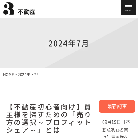
2024年7月
HOME
>
2024年
>
7月
【不動産初心者向け】買
最新記事
主様を探すための「売り
方の選択～プロフィット
09月19日
【不
シェア～」とは
動産初心者向
け】買主様を