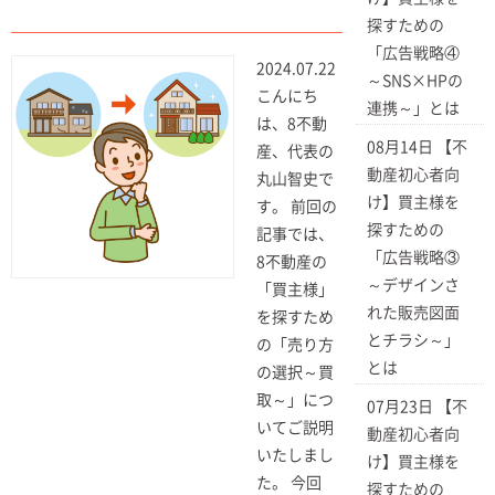
探すための
「広告戦略④
2024.07.22
～SNS×HPの
こんにち
連携～」とは
は、8不動
08月14日
【不
産、代表の
動産初心者向
丸山智史で
け】買主様を
す。 前回の
探すための
記事では、
「広告戦略③
8不動産の
～デザインさ
「買主様」
れた販売図面
を探すため
とチラシ～」
の「売り方
とは
の選択～買
取～」につ
07月23日
【不
いてご説明
動産初心者向
いたしまし
け】買主様を
た。 今回
探すための